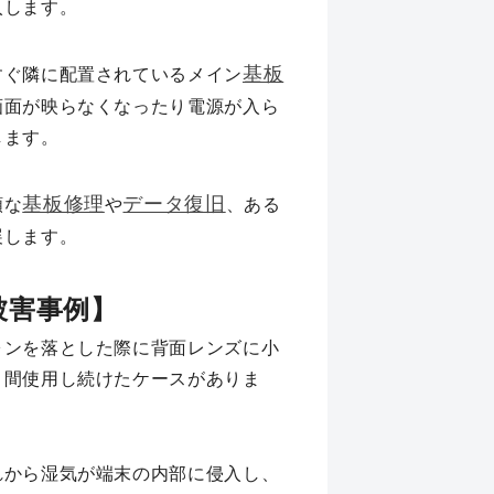
入します。
基板
すぐ隣に配置されているメイン
画面が映らなくなったり電源が入ら
します。
基板修理
データ復旧
額な
や
、ある
展します。
被害事例】
ォンを落とした際に背面レンズに小
月間使用し続けたケースがありま
れから湿気が端末の内部に侵入し、