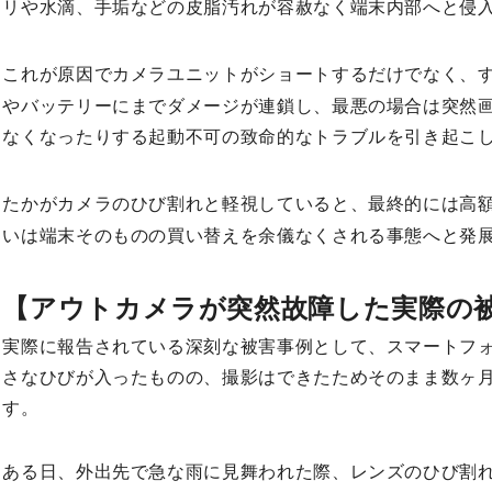
リや水滴、手垢などの皮脂汚れが容赦なく端末内部へと侵
これが原因でカメラユニットがショートするだけでなく、
やバッテリーにまでダメージが連鎖し、最悪の場合は突然
なくなったりする起動不可の致命的なトラブルを引き起こ
たかがカメラのひび割れと軽視していると、最終的には高
いは端末そのものの買い替えを余儀なくされる事態へと発
【アウトカメラが突然故障した実際の
実際に報告されている深刻な被害事例として、スマートフ
さなひびが入ったものの、撮影はできたためそのまま数ヶ
す。
ある日、外出先で急な雨に見舞われた際、レンズのひび割