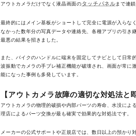
タッチパネル
アウトカメラだけでなく液晶画面の
まで連鎖
最終的にはメイン基板がショートして完全に電源が入らな
なかった数年分の写真データや連絡先、各種アプリの引き
最悪の結果を招きました。
また、バイクのハンドルに端末を固定してナビとして日常
波振動でカメラの手ブレ補正機能が破壊され、画面が常に
能になった事例も多発しています。
【アウトカメラ故障の適切な対処法と
アウトカメラの物理的破損や内部パーツの寿命、水没によ
理店によるパーツ交換が最も確実で効果的な対処法です。
メーカーの公式サポートや正規店では、数日以上の預かり