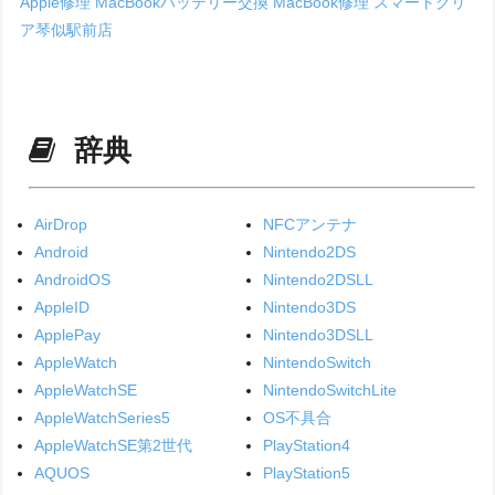
Apple修理
MacBookバッテリー交換
MacBook修理
スマートクリ
ア琴似駅前店
辞典
AirDrop
NFCアンテナ
Android
Nintendo2DS
AndroidOS
Nintendo2DSLL
AppleID
Nintendo3DS
ApplePay
Nintendo3DSLL
AppleWatch
NintendoSwitch
AppleWatchSE
NintendoSwitchLite
AppleWatchSeries5
OS不具合
AppleWatchSE第2世代
PlayStation4
AQUOS
PlayStation5