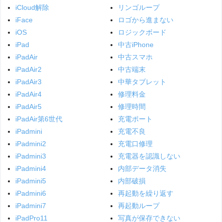
iCloud解除
リンゴループ
iFace
ロゴから進まない
iOS
ロジックボード
iPad
中古iPhone
iPadAir
中古スマホ
iPadAir2
中古端末
iPadAir3
中華タブレット
iPadAir4
修理料金
iPadAir5
修理時間
iPadAir第6世代
充電ポート
iPadmini
充電不良
iPadmini2
充電口修理
iPadmini3
充電器を認識しない
iPadmini4
内部データ消失
iPadmini5
内部破損
iPadmini6
再起動を繰り返す
iPadmini7
再起動ループ
iPadPro11
写真が保存できない