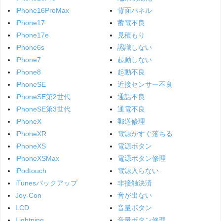
iPhone16ProMax
背面パネル
iPhone17
蓄電不良
iPhone17e
見積もり
iPhone6s
認識しない
iPhone7
起動しない
iPhone8
起動不良
iPhoneSE
近接センサー不良
iPhoneSE第2世代
通話不良
iPhoneSE第3世代
通電不良
iPhoneX
郵送修理
iPhoneXR
電源がすぐ落ちる
iPhoneXS
電源ボタン
iPhoneXSMax
電源ボタン修理
iPodtouch
電源入らない
iTunesバックアップ
非接触決済
Joy-Con
音が出ない
LCD
音量ボタン
Lightning
音量ボタン修理