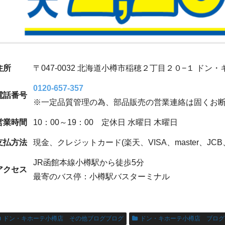
住所
〒047-0032 北海道小樽市稲穂２丁目２０−１ ドン
0120-657-357
電話番号
※一定品質管理の為、部品販売の営業連絡は固くお
営業時間
10：00～19：00 定休日 水曜日 木曜日
支払方法
現金、クレジットカード(楽天、VISA、master、JCB、AM
JR函館本線小樽駅から徒歩5分
アクセス
最寄のバス停：小樽駅バスターミナル
ドン・キホーテ小樽店 その他ブログブログ
ドン・キホーテ小樽店 ブログ