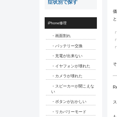
症状別で探す
価
と
iPhone修理
「
・画面割れ
「
・バッテリー交換
「
・充電が出来ない
そ
・イヤフォンが壊れた
・カメラが壊れた
・スピーカーが聞こえな
R
い
・ボタンがおかしい
ス
・リカバリーモード
も