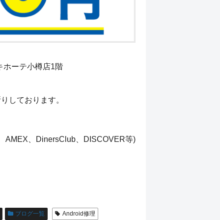
・キホーテ小樽店1階
断りしております。
EX、DinersClub、DISCOVER等)、paypay、楽天pay
ブログ一覧
Android修理