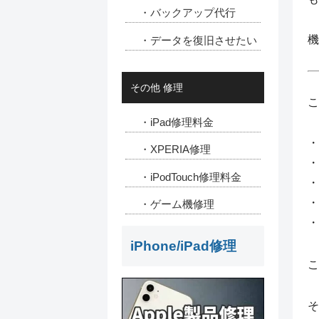
・バックアップ代行
機
・データを復旧させたい
その他 修理
こ
・iPad修理料金
・
・XPERIA修理
・
・iPodTouch修理料金
・
・
・ゲーム機修理
・
iPhone/iPad修理
こ
そ