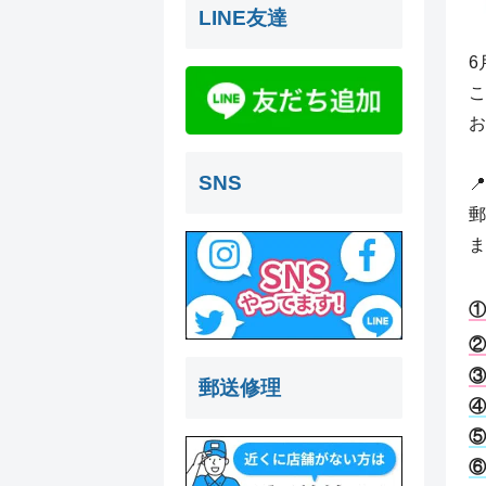
LINE友達
6
こ
お
SNS

郵
ま
①
②
③
郵送修理
④
⑤
⑥