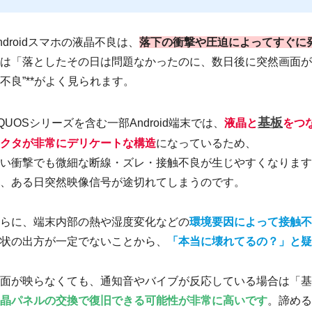
ndroidスマホの液晶不良は、
落下の衝撃や圧迫によってすぐに
は「落としたその日は問題なかったのに、数日後に突然画面が真
不良”**がよく見られます。
基板
QUOSシリーズを含む一部Android端末では、
液晶と
をつ
クタが非常にデリケートな構造
になっているため、
い衝撃でも微細な断線・ズレ・接触不良が生じやすくなります
、ある日突然映像信号が途切れてしまうのです。
らに、端末内部の熱や湿度変化などの
環境要因によって接触不
状の出方が一定でないことから、
「本当に壊れてるの？」と疑
面が映らなくても、通知音やバイブが反応している場合は「基
晶パネルの交換で復旧できる可能性が非常に高いです
。諦める