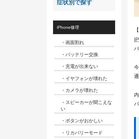
症状別で探す
iPhone修理
【
i
・画面割れ
バ
・バッテリー交換
・充電が出来ない
今
通
・イヤフォンが壊れた
・カメラが壊れた
内
・スピーカーが聞こえな
パ
い
・ボタンがおかしい
・リカバリーモード