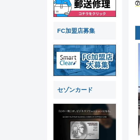
⑦
FC加盟店募集
セゾンカード