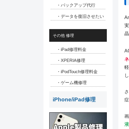
・バックアップ代行
・データを復旧させたい
A
実
晶
その他 修理
・iPad修理料金
A
ネ
・XPERIA修理
軽
・iPodTouch修理料金
し
・ゲーム機修理
さ
iPhone/iPad修理
症
画
液