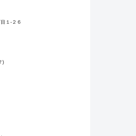
丁目１-２６
)