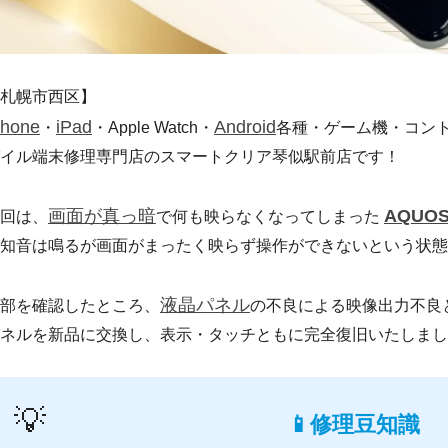
札幌市西区】
Phone
iPad
Android
・
・Apple Watch・
各種・ゲーム機・コン
イル端末修理専門店のスマートクリア琴似駅前店です！
画面が真っ暗
AQUO
回は、
で何も映らなくなってしまった
知音は鳴るが画面がまったく映らず操作ができないという状態
液晶パネル
部を確認したところ、
の不良による映像出力不良
ネルを新品に交換し、表示・タッチともに完全復旧いたしまし
💡
📱修理豆知識