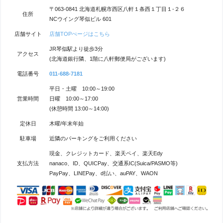
〒063-0841 北海道札幌市西区八軒１条西１丁目１-２６
住所
NCウイング琴似ビル 601
店舗サイト
店舗TOPぺージはこちら
JR琴似駅より徒歩3分
アクセス
(北海道銀行隣、1階に八軒郵便局がございます)
電話番号
011-688-7181
平日・土曜 10:00～19:00
営業時間
日曜 10:00～17:00
(休憩時間 13:00～14:00)
定休日
木曜/年末年始
駐車場
近隣のパーキングをご利用ください
現金、クレジットカード、楽天ペイ、楽天Edy
支払方法
nanaco、ID、QUICPay、交通系IC(Suica/PASMO等)
PayPay、LINEPay、d払い、auPAY、WAON