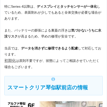
特にSeries 4以降は、
ディスプレイとタッチセンサーが一体化
し
ているため、表面割れが少しでもあると全体交換が必要な場合が
あります。
また、バッテリーの膨張による裏蓋の浮きは
気づかないうちに水
没リスク
が高まるため、早めの修理が安全です。
当店では、
データを消さずに修理できるよう配慮
して対応してお
ります。
初期化
は原則不要ですが、状態によってご相談させていただく
場合もございます。
スマートクリア琴似駅前店
の
情報