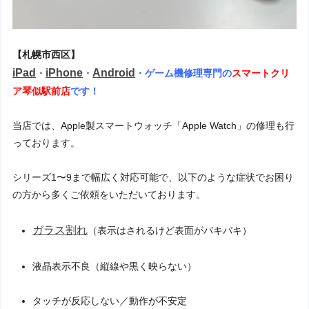
【札幌市西区】
iPad
iPhone
Android
・
・
・ゲーム機修理専門の
スマートクリ
ア琴似駅前店
です！
当店では、Apple製スマートウォッチ「Apple Watch」の修理も行
っております。
シリーズ1〜9まで幅広く対応可能で、以下のような症状でお困り
の方から多くご依頼をいただいております。
ガラス割れ
（表示はされるけど表面がバキバキ）
液晶表示不良（縦線や黒く映らない）
タッチが反応しない／動作が不安定