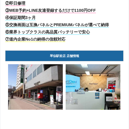
②即日修理
③WEB予約+LINE友達登録するだけで1100円OFF
④保証期間3ヶ月
⑤交換画面は互換パネルとPREMIUMパネルが選べて納得
⑥業界トップクラスの高品質バッテリーで安心
⑦道内企業No1の納得の信頼対応
琴似駅前店 店舗情報