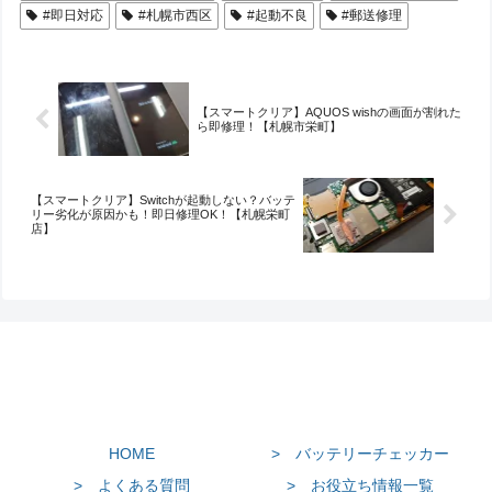
#即日対応
#札幌市西区
#起動不良
#郵送修理
【スマートクリア】AQUOS wishの画面が割れた
ら即修理！【札幌市栄町】
【スマートクリア】Switchが起動しない？バッテ
リー劣化が原因かも！即日修理OK！【札幌栄町
店】
HOME
> バッテリーチェッカー
> よくある質問
> お役立ち情報一覧