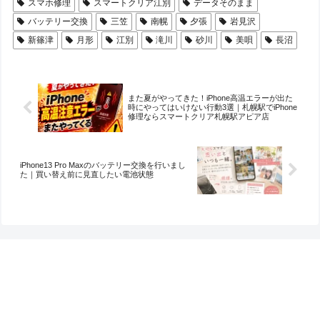
スマホ修理
スマートクリア江別
データそのまま
バッテリー交換
三笠
南幌
夕張
岩見沢
新篠津
月形
江別
滝川
砂川
美唄
長沼
また夏がやってきた！iPhone高温エラーが出た
時にやってはいけない行動3選｜札幌駅でiPhone
修理ならスマートクリア札幌駅アピア店
iPhone13 Pro Maxのバッテリー交換を行いまし
た｜買い替え前に見直したい電池状態