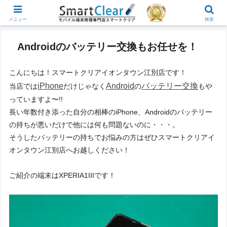
メニュー
検索
Androidのバッテリー交換もお任せを！
こんにちは！スマートクリアイオンタウン江別店です！
iPhone
Android
バッテリー交換
当店では
だけじゃなく
の
もや
っていますよ〜!!
長い年数付き添った自分の相棒のiPhone、Androidのバッテリー
の持ちが悪いだけで他には何も問題ないのに・・・。
そうしたバッテリーの持ちでお悩みの方はぜひスマートクリアイ
オンタウン江別店へお越しください！
ご紹介の端末はXPERIA1IIIです！